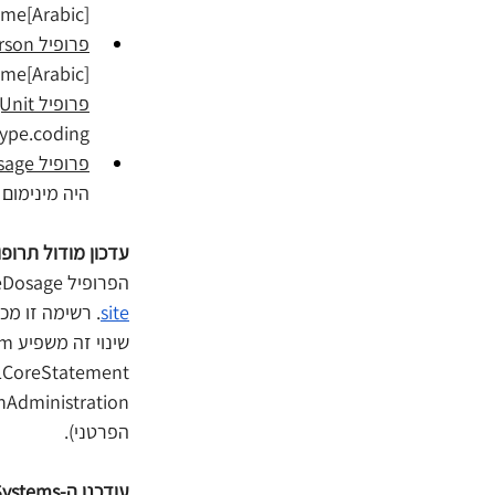
name[Arabic] ל-1.
פרופיל ILCoreRelatedPerson
 / name[Arabic
פרופיל ILCoreLocationNursingUnit 
type.coding שני סלייסים מחייבים: [nursing-unit] ו-[ital-unit
פרופיל ILCoreDosage
היה מינימום נ
עדכון מודול תרופו
הפרופיל ILCoreDosage עודכן כך שהאלמנט site נקשר מעתה אל רשימת הערכים 
site
. רשימה זו מכ
ationAdministration
הפרטני). 
עודכנו ה-CodeSystems הבאים