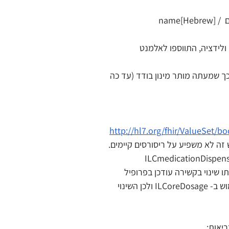
 - שונתה קרדינליות של אקסטנשן השפה בסלייסים name[Hebrew] / 
wa מיותרים בזמן ולידציה, התווספו לאלמנט 
i עודכן - שונה התנאי כך שמעתה מותר מינון בודד (עד כה 
http://hl7.org/fhir/ValueSet/bo
זה לא משפיע על ריסורסים קיימים. 
שפיע Downstream על הפרופילים הבאים, אשר עושים שימוש בפרופיל – ILCmedicationDispense, 
ILCoreMedicationRequest, ILCor ועל ההרחבה SubDosageStep. אותו שינוי בקשירה עודכן בפרופיל 
 (אלמנט זה אינו עושה שימוש ב- ILCoreDosage ולכן השינוי 
יאות: