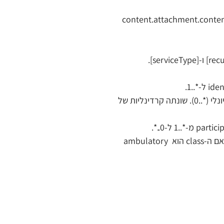
 - נוסף ביינדינג required לאלמנט content.attachment.contentType 
 - שונתה קרדינליות של supportingInfo לאופציונלי (*..0). שונתה קרדינליות של 
נוסף כלל אכיפה ilhdp-enc-ambulatory-class-participant ברמת warning: אם ה-class הוא ambulatory 