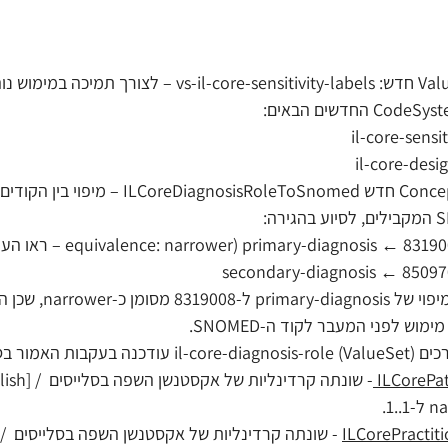
il-core-sensit
il-core-desi
נוסף ConceptMap חדש gnosisRoleToSnomed
ירה:
primary-diagnosis ← 8319008 (equivalence: na – ראו הערה במיפוי)
המיפוי של nosis
ימוש לפני המעבר לקוד ה-SNOMED. 
האמור בסעיף "שינויים מהותיים")
- שונתה קרדינל
.1.
 - ש