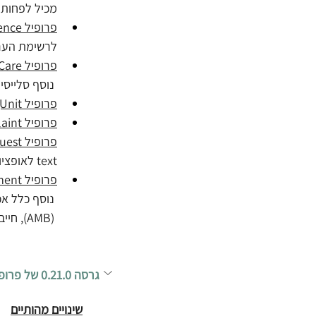
מכיל לפחות ת
פרופיל ILHDPDocumentReference
לרשימת הערכים oc-mime-types
פרופיל ILHDPEpisodeOfCare 
נוסף סלייסינג על האלמנט type עם שני סלייסי
פרופיל ILHDPLocationNursingUnit 
פרופיל ILHDPPatientReportedChiefComplaint
פרופיל ILHDPServiceRequest
text לאופציונלי (1..0). 
פרופיל ILHDPEncounterInpatientCareSegment
(AMB), חייב להיות לפחות משתתף אחד.
​גרסה 0.21.0 של פרופילי ה- CORE
שינויים מהותיים