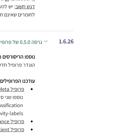
דגש חשוב
לחומרים שאינם תר
1.6.26
​גרסה 0.5.0 של פרופילי ה- HDP (רגולציה)
נוספו הריסורסים ה
הוגדר פרופיל חדש: ILHDPPCMPractitionerRoleAssisted - פרופיל עבור PractitionerRole
עודכנו הפרופילים 
פרופיל ILHDPMeta
vity-labels. 
פרופיל ILHDPAllergyIntolerance 
פרופיל ILHDPPatient