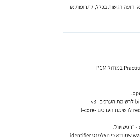
7161860 |No known allergy (situation)| רק כשלא ידועה רגישות בכלל, לתרופות או 
נוספו שני סלייסים חדשים: security[confidentiality] (1..0) עם binding required לרשימת הערכים v3-
ConfidentialityClassification, ו-security[sensitivity] (0..*) עם בינדינג required לרשימת הערכים il-core-
 - נוסף כלל אכיפה (Invariant) il-id-or-ppn ברמת warning שמוודא כי האלמנט identifier 