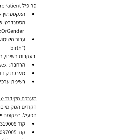
פרופיל ILCorePatient: 
הסטנדרטי ש
 HL7, individual-recordedSexOrGender
birth")
 בעקבות השינוי, ה
הרחבה:  ext-il-core-birthsex  
מערכת קידוד: re-birthsex-cs
רשימת ערכים:  e-birth-sex
מערכת הקידוד il-core-diagnosis-role עודכנה לסטטוס retired. 
הפעיל. במקומם יש לעשות 
קוד 8319008 – "Principal diagnosis (contextual qualifier) (qualifier value)" (במקום primary-diagnosis)