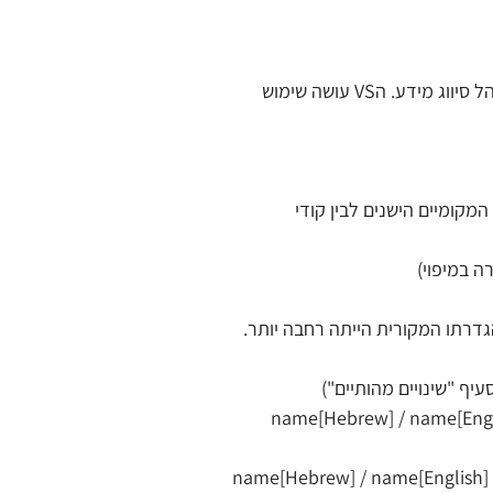
הוגדר ValueSet חדש: vs-il-core-sensitivity-labels – לצורך תמיכה במימוש נוהל סיווג מידע. הVS עושה שימוש 
ILCoreDia – מיפוי בין הקודים המקומיים הישנים לבין קודי 
primary-diag ל-8319008 מסומן כ-narrower, שכן הגדרתו המקורית הייתה רחבה יותר. 
יות של אקסטנשן השפה בסלייסים name[Hebrew] / name[English] / 
ונתה קרדינליות של אקסטנשן השפה בסלייסים name[Hebrew] / name[English] / 