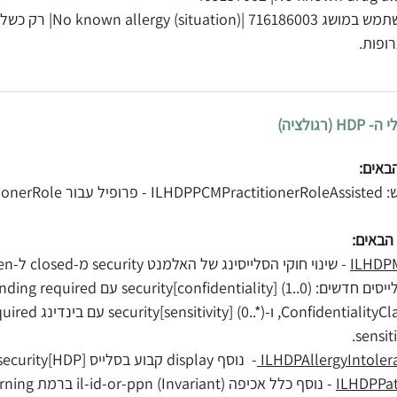
: יש להשתמש במושג 03
ופות.
באים:
 במודול PCM
הבאים:
 - שינוי חוקי הסלייסינג של האלמנט security מ-closed ל-open.
sensiti
-  נוסף display קבוע בסלייס security[HDP] - "רגישויות". 