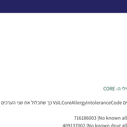
עדכון רשימת ערכים VsILCoreAllergyIntoleranceCode 
716186003 |No known alle
409137002 |No known drug alle