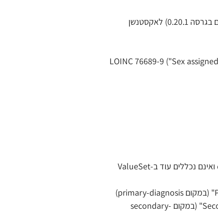
האקסטנשן birthSex הוחלף מהאקסטנשן המקומי ext-il-core-birthsex (שפורסם בגרסה 0.20.1) לאקסטנשן 
ש לקביעת מין בלידה, האלמנט type קֻבַּע (fixed element) לקוד LOINC 76689-9 ("Sex assigned at 
הקודים המקומיים primary-diagnosis ו-secondary-diagnosis סומנו כ-deprecated ואינם נכללים עוד ב-ValueSet 
קוד 85097005 – "Secondary diagnosis (contextual qualifier) (qualifier value)" (במקום secondary-