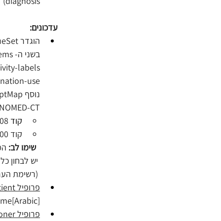
diagnosis) 
עדכונים:
בשני ה- CodeSystems החדשים הבאים: 
ivity-labels
gnation-use
SNOMED-CT המקבילים, לסיוע בהג
קוד 
rrower
קוד secondary-diagnosis ← 8509700
 שימו לב: 
יש לבחון כל מ
(רשימת הערכים (ValueSet) il-core-diagnosis-role עודכנה בעקבות 
פרופיל ILCorePatient 
name[Arabic] ל-1.
פרופיל ILCorePractitioner