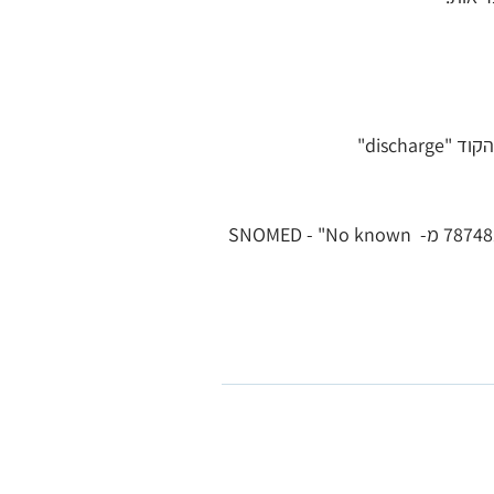
עודכנה רשימת הערכים il-core-medication-statement-code – התווסף הקוד 787481004 מ- SNOMED - "No known 