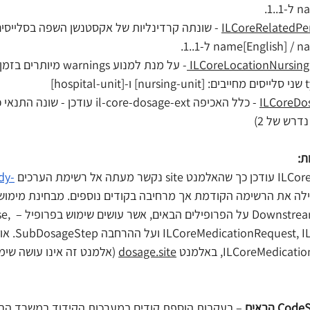
.1.
name[English]] ל-1..1.
- על מנת למנוע rnings
hosp]
 - כלל האכיפה l-core-dosage-ext
דרש של 2)
ת:
dy-
ילה את הרשימה הקודמת אך מרחיבה בקודים נוספים. מבחינת מימוש 
שינוי זה מ
eStatement
ILCoreMedic, באלמנט 
dosage.site
 – בעקבות הוספת קודים במערכות הקידוד במשרד הבר