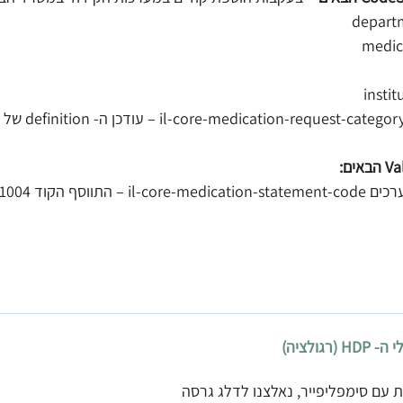
depart
medic
insti
 עם סימפליפייר, נאלצנו לדלג גרסה