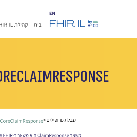
EN
בית
קהילת FHIR IL
oreClaimResponse
< טבלת פרופילים
LCoreClaimResponse