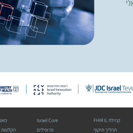
 הישראלי
FHIR IL קהילת
Israel Core
מאגר
תהליך תיקוף
פרופילים
הקלטות 