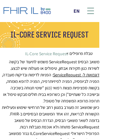
EN
IL-Core Service Request
< טבלת פרופילים
IL-Core Service Request
משאב הבסיס ServiceRequest משמש לתיעוד של בקשה 
לשירות כגון חקירות אבחון, טיפולים או פעולות שיש לבצע. 
דוגמאות ל- ServiceRequest
: הפניות לדימות ובדיקות מעבדה, 
הפניה לביופסיה, הפניה לפיזיותרפיה, הפניה לרופא מומחה, 
בקשות ספציפיות מצוות רפואי (כגון "שינוי תנוחה בשכיבה 
ובישיבה כל שעתיים") וכן כשרופא בבית חולים מבקש טיפול או 
תרופה מרופא המשפחה של מטופל. 
כיוון שמשאב זה מעורב במגוון רחב של תרחישי שימוש ופעילויות 
הקשורות לבריאות, זהו אחד המשאבים הבסיסיים ב-FHIR. 
בדומה לשאר משאבי הבסיס, הגדרת הבסיס של משאב 
ServiceRequest פתוחה ולא אוכפת מגבלות רבות.
הפרופיל הישראלי ILCoreServiceRequest נגזר ממשאב 