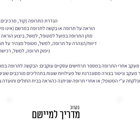
Medication - הגדרת התרופה (קוד, מרכי
MedicationRequest - הוראה על תרופה או בקשה לתרופה במרשם (אי
MedicationAdministration - מתן התרופה בפועל למטופל, למשל, ביצוע הו
MedicationStatement - דיווח/הצהרה על תרופה, למשל, מטופל מצהיר ע
MedicationDispense - ניפוק תרופה, למש
עקב אחרי התרופה במספר תרחישים עסקיים עוקבים: הבקשה לתרופה במרשם, 
מעקב וניטור בצורה מסונכרנת של פעילויות שונות בתהליכים מורכבים שונים.
לקחה ע"י המטופל; או אחרי תרופה שניתנה כהוראה בבית החולים ותועדה ב
בקרוב
מדריך למיישם