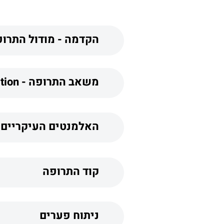
הקדמה - מודול התרופות ב
משאב התרופה - ILCore Medication
האלמנטים העיקריים 
קוד התרופה
ניתוח פערים