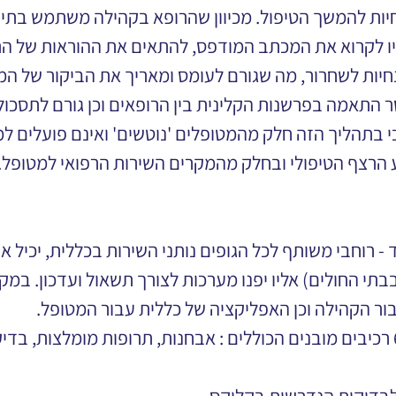
ות להמשך הטיפול. מכיוון שהרופא בקהילה משתמש בתי
יו לקרוא את המכתב המודפס, להתאים את ההוראות של ה
יות לשחרור, מה שגורם לעומס ומאריך את הביקור של ה
ר התאמה בפרשנות הקלינית בין הרופאים וכן גורם לתסכול
י בתהליך הזה חלק מהמטופלים 'נוטשים' ואינם פועלים ל
ע הרצף הטיפולי ובחלק מהמקרים השירות הרפואי למטופל.
 רוחבי משותף לכל הגופים נותני השירות בכללית, יכיל א
בתי החולים) אליו יפנו מערכות לצורך תשאול ועדכון. במק
ור הקהילה וכן האפליקציה של כללית עבור המטופל.
הרחבות בקמיליון - יצרנו 6 רכיבים מובנים הכוללים : אבחנות, תרופות מומל